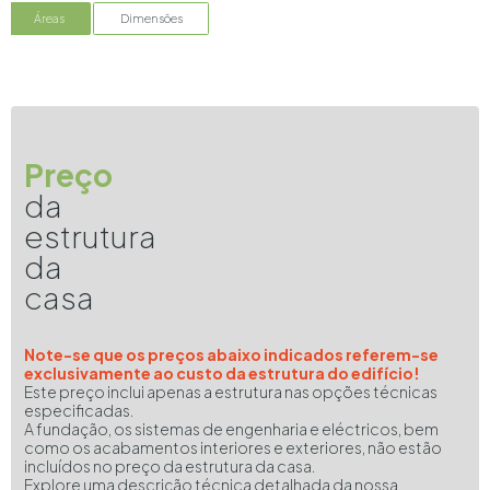
Áreas
Dimensões
Preço
da
estrutura
da
casa
Note-se que os preços abaixo indicados referem-se
exclusivamente ao custo da estrutura do edifício!
Este preço inclui apenas a estrutura nas opções técnicas
especificadas.
A fundação, os sistemas de engenharia e eléctricos, bem
como os acabamentos interiores e exteriores, não estão
incluídos no preço da estrutura da casa.
Explore uma descrição técnica detalhada da nossa