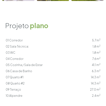
Projeto
plano
2
01 Corredor
5.7 m
2
02 Sala Técnica:
1.8 m
2
03 WC
1.8 m
2
04 Corredor
7.6 m
2
05 Cozinha / Sala de Estar
41.1 m
2
06 Casa de Banho
6.3 m
2
07 Quarto #1
14.3 m
2
08 Quarto #2
14.3 m
2
09 Terraço
27.0 m
2
10 Alpendre
2.4 m