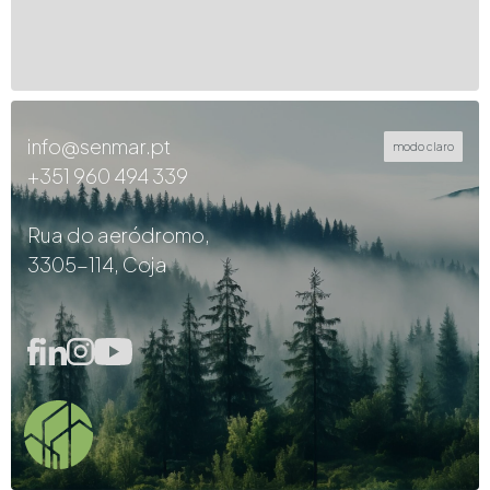
info@senmar.pt
modo claro
+351 960 494 339
Rua do aeródromo,
3305-114, Coja