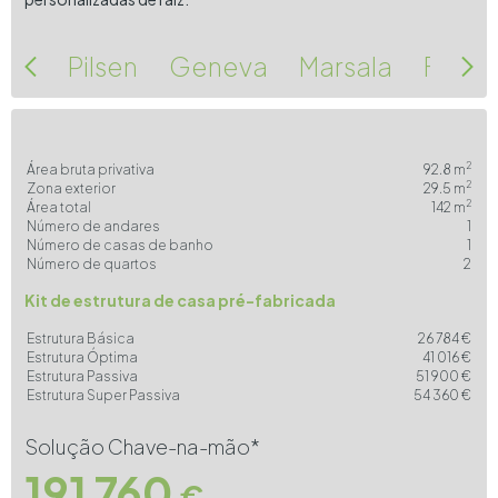
Pilsen
Geneva
Marsala
Ferra
2
Área bruta privativa
92.8 m
2
Zona exterior
29.5 m
2
Área total
142 m
Número de andares
1
Número de casas de banho
1
Número de quartos
2
Kit de estrutura de casa pré-fabricada
Estrutura Básica
26 784 €
Estrutura Óptima
41 016 €
Estrutura Passiva
51 900 €
Estrutura Super Passiva
54 360 €
Solução Chave-na-mão*
191 760
€