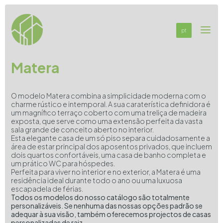
pt
Matera
O modelo Matera combina a simplicidade moderna com o
charme rústico e intemporal. A sua caraterística definidora é
um magnífico terraço coberto com uma treliça de madeira
exposta, que serve como uma extensão perfeita da vasta
sala grande de conceito aberto no interior.
Esta elegante casa de um só piso separa cuidadosamente a
área de estar principal dos aposentos privados, que incluem
dois quartos confortáveis, uma casa de banho completa e
um prático WC para hóspedes.
Perfeita para viver no interior e no exterior, a Matera é uma
residência ideal durante todo o ano ou uma luxuosa
escapadela de férias.
Todos os modelos do nosso catálogo são totalmente
personalizáveis. Se nenhuma das nossas opções padrão se
adequar à sua visão, também oferecemos projectos de casas
personalizadas de raiz.