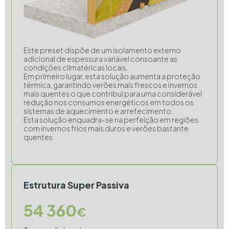
Este preset dispõe de um isolamento externo
adicional de espessura variável consoante as
condições climatéricas locais.
Em primeiro lugar, esta solução aumenta a proteção
térmica, garantindo verões mais frescos e invernos
mais quentes o que contribui para uma considerável
redução nos consumos energéticos em todos os
sistemas de aquecimento e arrefecimento.
Esta solução enquadra-se na perfeição em regiões
com invernos frios mais duros e verões bastante
quentes
Estrutura Super Passiva
54 360
€