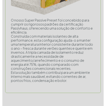
O nosso Super Passive Preset foi concebido para
cumprir os rigorosos padrões da certificação
Passivhaus, oferecendo uma solução de conforto e
eficiência.
Construída com materiais isolantes de alta
performance, esta configuração ajuda-o a manter
uma temperatura interior consistente durante todo
o ano – fresca durante verões quentes e quente em
invernos. A tripla camada de isolamento reduz
drasticamente a necessidade de
aquecimento/arrefecimento e o consumo de
energia até 75%, quando comparado com
construções convencionais recentes.
Esta solução também contribui para um ambiente
interno mais saudável, evitando correntes de ar,
pontos frios, condensação e bolor.