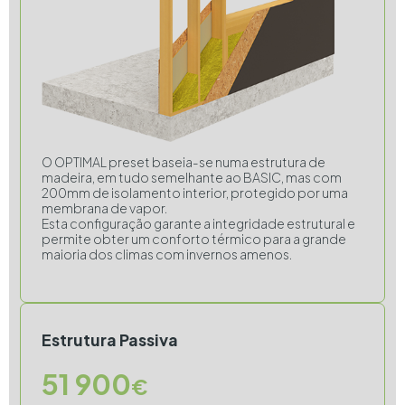
O OPTIMAL preset baseia-se numa estrutura de
madeira, em tudo semelhante ao BASIC, mas com
200mm de isolamento interior, protegido por uma
membrana de vapor.
Esta configuração garante a integridade estrutural e
permite obter um conforto térmico para a grande
maioria dos climas com invernos amenos.
Estrutura Passiva
51 900
€