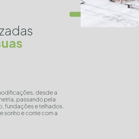
izadas
suas
modificações, desde a
metria, passando pela
to, fundações e telhados.
de sonho e conte com a