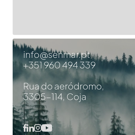
info@senmar.pt
+351 960 494 339
Rua do aeródromo,
3305-114, Coja