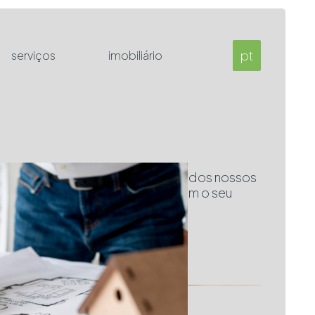
pt
serviços
imobiliário
 projeto próprio, ou escolha um dos nossos
o com as suas preferências e com o seu