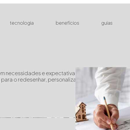
tecnologia
benefícios
guias
m necessidades e expectativas únicas. Quer tenha um
ara o redesenhar, personalizar e optimizar de acord