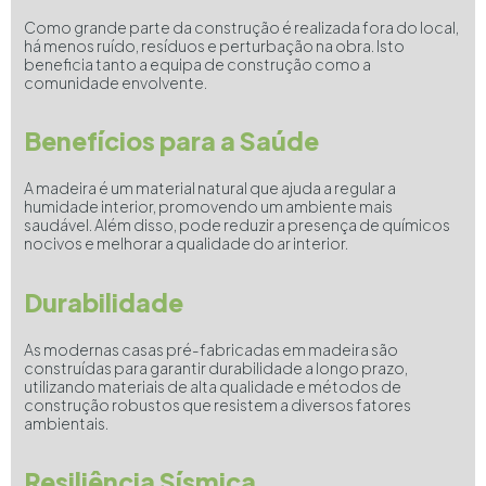
Como grande parte da construção é realizada fora do local,
há menos ruído, resíduos e perturbação na obra. Isto
beneficia tanto a equipa de construção como a
comunidade envolvente.
Benefícios para a Saúde
A madeira é um material natural que ajuda a regular a
humidade interior, promovendo um ambiente mais
saudável. Além disso, pode reduzir a presença de químicos
nocivos e melhorar a qualidade do ar interior.
Durabilidade
As modernas casas pré-fabricadas em madeira são
construídas para garantir durabilidade a longo prazo,
utilizando materiais de alta qualidade e métodos de
construção robustos que resistem a diversos fatores
ambientais.
Resiliência Sísmica