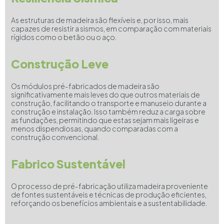
As estruturas de madeira são flexíveis e, por isso, mais
capazes de resistir a sismos, em comparação com materiais
rígidos como o betão ou o aço.
Construção Leve
Os módulos pré-fabricados de madeira são
significativamente mais leves do que outros materiais de
construção, facilitando o transporte e manuseio durante a
construção e instalação. Isso também reduz a carga sobre
as fundações, permitindo que estas sejam mais ligeiras e
menos dispendiosas, quando comparadas com a
construção convencional.
Fabrico Sustentável
O processo de pré-fabricação utiliza madeira proveniente
de fontes sustentáveis e técnicas de produção eficientes,
reforçando os benefícios ambientais e a sustentabilidade.