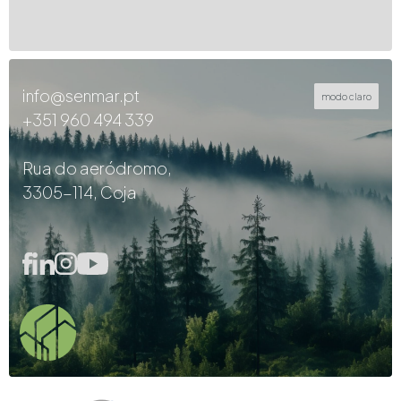
info@senmar.pt
modo claro
+351 960 494 339
Rua do aeródromo,
3305-114, Coja