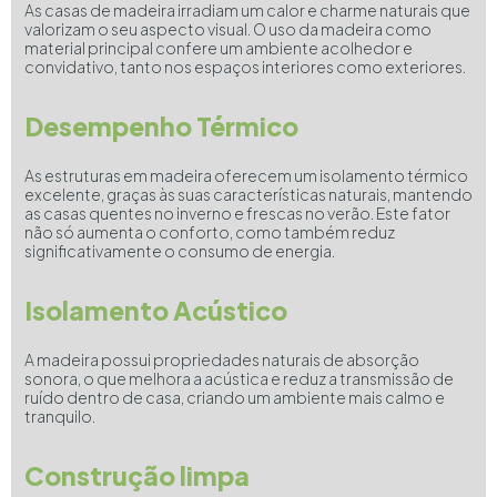
As casas de madeira irradiam um calor e charme naturais que
valorizam o seu aspecto visual. O uso da madeira como
material principal confere um ambiente acolhedor e
convidativo, tanto nos espaços interiores como exteriores.
Desempenho Térmico
As estruturas em madeira oferecem um isolamento térmico
excelente, graças às suas características naturais, mantendo
as casas quentes no inverno e frescas no verão. Este fator
não só aumenta o conforto, como também reduz
significativamente o consumo de energia.
Isolamento Acústico
A madeira possui propriedades naturais de absorção
sonora, o que melhora a acústica e reduz a transmissão de
ruído dentro de casa, criando um ambiente mais calmo e
tranquilo.
Construção limpa