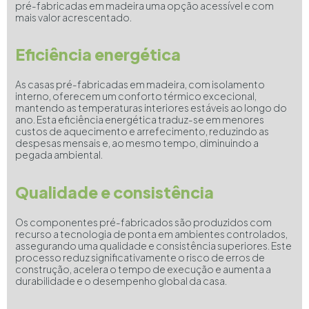
pré-fabricadas em madeira uma opção acessível e com
mais valor acrescentado.
Eficiência energética
As casas pré-fabricadas em madeira, com isolamento
interno, oferecem um conforto térmico excecional,
mantendo as temperaturas interiores estáveis ao longo do
ano. Esta eficiência energética traduz-se em menores
custos de aquecimento e arrefecimento, reduzindo as
despesas mensais e, ao mesmo tempo, diminuindo a
pegada ambiental.
Qualidade e consistência
Os componentes pré-fabricados são produzidos com
recurso a tecnologia de ponta em ambientes controlados,
assegurando uma qualidade e consistência superiores. Este
processo reduz significativamente o risco de erros de
construção, acelera o tempo de execução e aumenta a
durabilidade e o desempenho global da casa.