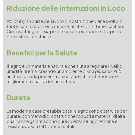
Riduzione delle
Interruzioni in Loco
Poiché gran parte del lavoro di costruzione viene svolto in
fabbrica, ci sono meno rumore, rifiuti e disturbi nel cantiere.
Ciò è vantaggioso sia per il team di costruzione che per la
comunità circostante.
Benefici per la
Salute
Il legno è un materiale naturale che aiuta a regolare i livelli di
umidità interna, creando un ambiente di vita più sano. Può
anche ridurre la presenza di sostanze chimiche nocive e
migliorare la qualità dell'aria interna.
Durata
Le moderne case prefabbricate in legno sono costruite per
durare, con metodi di costruzione robusti e materiali di alta
qualità che garantiscono durevolezza a lungo termine e
resistenza a vari fattori ambientali.