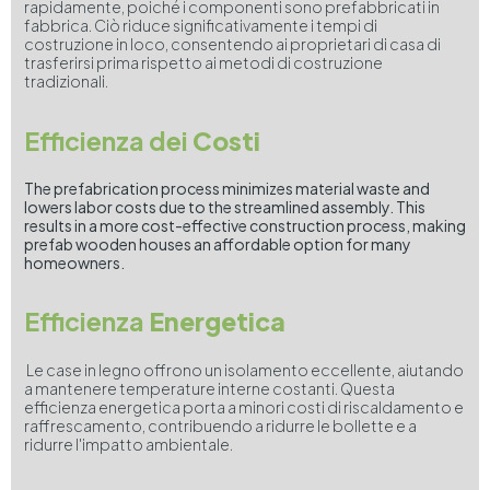
rapidamente, poiché i componenti sono prefabbricati in
fabbrica. Ciò riduce significativamente i tempi di
costruzione in loco, consentendo ai proprietari di casa di
trasferirsi prima rispetto ai metodi di costruzione
tradizionali.
Efficienza dei
Costi
The prefabrication process minimizes material waste and
lowers labor costs due to the streamlined assembly. This
results in a more cost-effective construction process, making
prefab wooden houses an affordable option for many
homeowners.
Efficienza
Energetica
Le case in legno offrono un isolamento eccellente, aiutando
a mantenere temperature interne costanti. Questa
efficienza energetica porta a minori costi di riscaldamento e
raffrescamento, contribuendo a ridurre le bollette e a
ridurre l'impatto ambientale.