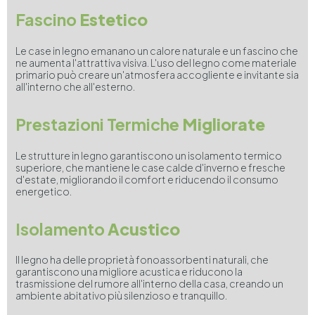
Fascino
Estetico
Le case in legno emanano un calore naturale e un fascino che
ne aumenta l'attrattiva visiva. L'uso del legno come materiale
primario può creare un'atmosfera accogliente e invitante sia
all'interno che all'esterno.
Prestazioni Termiche
Migliorate
Le strutture in legno garantiscono un isolamento termico
superiore, che mantiene le case calde d'inverno e fresche
d'estate, migliorando il comfort e riducendo il consumo
energetico.
Isolamento
Acustico
Il legno ha delle proprietà fonoassorbenti naturali, che
garantiscono una migliore acustica e riducono la
trasmissione del rumore all'interno della casa, creando un
ambiente abitativo più silenzioso e tranquillo.