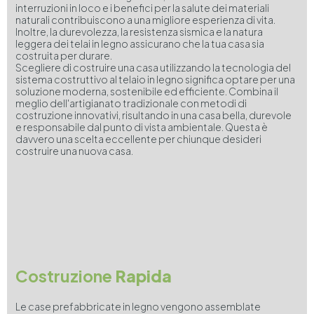
interruzioni in loco e i benefici per la salute dei materiali
naturali contribuiscono a una migliore esperienza di vita.
Inoltre, la durevolezza, la resistenza sismica e la natura
leggera dei telai in legno assicurano che la tua casa sia
costruita per durare.
Scegliere di costruire una casa utilizzando la tecnologia del
sistema costruttivo al telaio in legno significa optare per una
soluzione moderna, sostenibile ed efficiente. Combina il
meglio dell'artigianato tradizionale con metodi di
costruzione innovativi, risultando in una casa bella, durevole
e responsabile dal punto di vista ambientale. Questa è
davvero una scelta eccellente per chiunque desideri
costruire una nuova casa.
Costruzione
Rapida
Le case prefabbricate in legno vengono assemblate