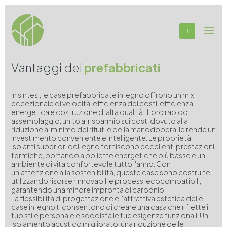
it
Vantaggi dei
prefabbricati
In sintesi, le case prefabbricate in legno offrono un mix
eccezionale di velocità, efficienza dei costi, efficienza
energetica e costruzione di alta qualità. Il loro rapido
assemblaggio, unito al risparmio sui costi dovuto alla
riduzione al minimo dei rifiuti e della manodopera, le rende un
investimento conveniente e intelligente. Le proprietà
isolanti superiori del legno forniscono eccellenti prestazioni
termiche, portando a bollette energetiche più basse e un
ambiente di vita confortevole tutto l'anno. Con
un'attenzione alla sostenibilità, queste case sono costruite
utilizzando risorse rinnovabili e processi ecocompatibili,
garantendo una minore impronta di carbonio.
La flessibilità di progettazione e l'attrattiva estetica delle
case in legno ti consentono di creare una casa che riflette il
tuo stile personale e soddisfa le tue esigenze funzionali. Un
isolamento acustico migliorato, una riduzione delle