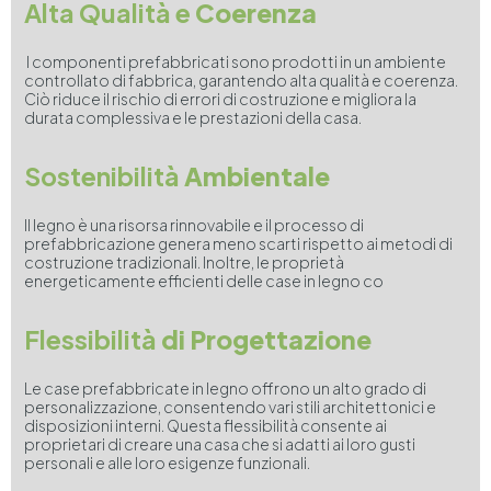
Alta Qualità e
Coerenza
I componenti prefabbricati sono prodotti in un ambiente
controllato di fabbrica, garantendo alta qualità e coerenza.
Ciò riduce il rischio di errori di costruzione e migliora la
durata complessiva e le prestazioni della casa.
Sostenibilità
Ambientale
Il legno è una risorsa rinnovabile e il processo di
prefabbricazione genera meno scarti rispetto ai metodi di
costruzione tradizionali. Inoltre, le proprietà
energeticamente efficienti delle case in legno co
Flessibilità
di Progettazione
Le case prefabbricate in legno offrono un alto grado di
personalizzazione, consentendo vari stili architettonici e
disposizioni interni. Questa flessibilità consente ai
proprietari di creare una casa che si adatti ai loro gusti
personali e alle loro esigenze funzionali.