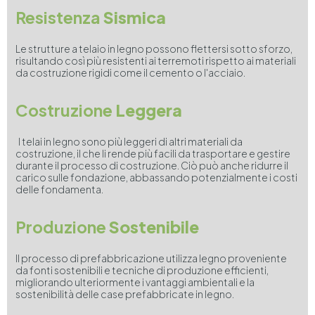
Resistenza
Sismica
Le strutture a telaio in legno possono flettersi sotto sforzo,
risultando così più resistenti ai terremoti rispetto ai materiali
da costruzione rigidi come il cemento o l'acciaio.
Costruzione
Leggera
I telai in legno sono più leggeri di altri materiali da
costruzione, il che li rende più facili da trasportare e gestire
durante il processo di costruzione. Ciò può anche ridurre il
carico sulle fondazione, abbassando potenzialmente i costi
delle fondamenta.
Produzione
Sostenibile
Il processo di prefabbricazione utilizza legno proveniente
da fonti sostenibili e tecniche di produzione efficienti,
migliorando ulteriormente i vantaggi ambientali e la
sostenibilità delle case prefabbricate in legno.