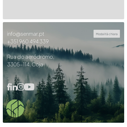
info@senmar.pt
Modalità chiara
+351 960 494 339
Rua do aeródromo,
3305-114, Coja